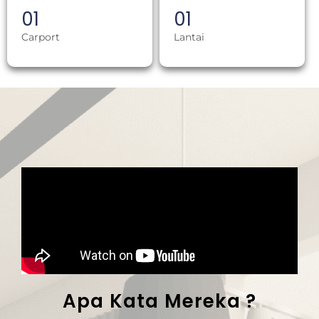
0
1
0
1
Carport
Lantai
Apa Kata Mereka ?