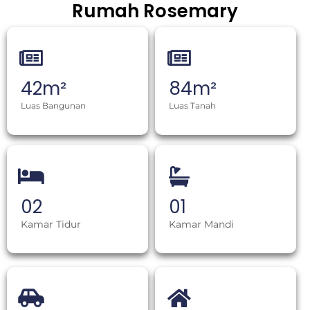
Rumah Rosemary
42
m²
84
m²
Luas Bangunan
Luas Tanah
0
2
0
1
Kamar Tidur
Kamar Mandi