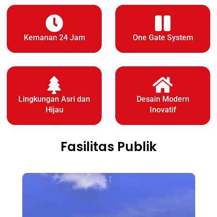
Kemanan 24 Jam
One Gate System
Lingkungan Asri dan
Desain Modern
Hijau
Inovatif
Fasilitas Publik