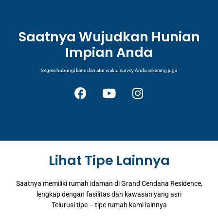
Saatnya Wujudkan Hunian
Impian Anda​
Segera hubungi kami dan atur waktu survey Anda sekarang juga
F
Y
I
a
o
n
c
u
s
e
t
t
b
u
a
Lihat Tipe Lainnya
o
b
g
o
e
r
k
a
Saatnya memiliki rumah idaman di Grand Cendana Residence,
m
lengkap dengan fasilitas dan kawasan yang asri
Telurusi tipe – tipe rumah kami lainnya