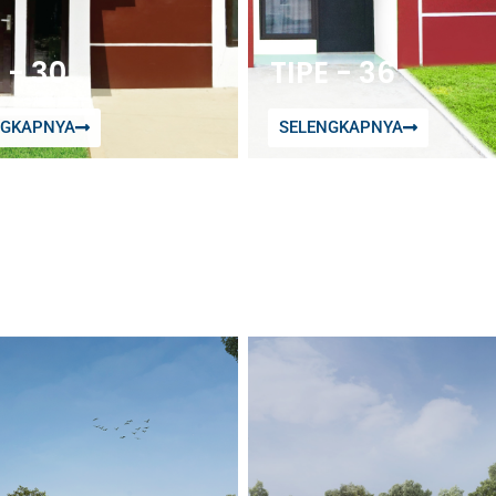
 - 30
TIPE - 36
NGKAPNYA
SELENGKAPNYA